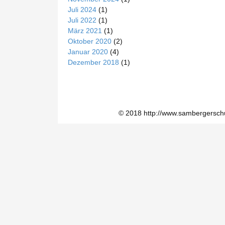
Einzahlung
Juli 2024
(1)
2026
Juli 2022
(1)
Dreh
März 2021
(1)
Und
Oktober 2020
(2)
Gewinn
Januar 2020
(4)
Spielen
Dezember 2018
(1)
Sie
jedoch
mit
Ihrer
Players
© 2018 http://www.sambergersc
Club-
Karte,
um
Belohnungen
und
spezielle
Mailer
zu
erhalten.
Win
Casino