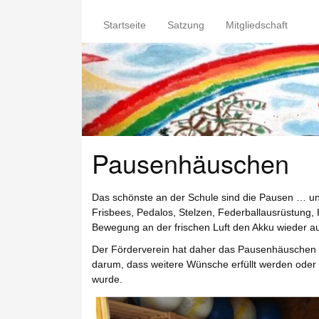
Online
poker
Startseite
Satzung
Mitgliedschaft
als
beruf
Bitcoin
Casino
Test
2026
Mit
Pausenhäuschen
Bitcoin
Zahlen
:
Dies
Das schönste an der Schule sind die Pausen … u
macht
Frisbees, Pedalos, Stelzen, Federballausrüstung,
es
Bewegung an der frischen Luft den Akku wieder a
schwierig,
Der Förderverein hat daher das Pausenhäuschen mi
nicht
darum, dass weitere Wünsche erfüllt werden oder 
mehr
wurde.
Spiele
zu
spielen.