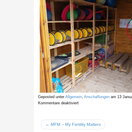
Kostenlose
Freispiele
Bei
Registrierung
2026
Bonus
Sichern
-
Gewähren
diese
Vergünstigungen
dem
2026
gestarteten
Casino
einen
Geposted unter
Allgemein
,
Anschaffungen
am
13 Janu
Platz
Kommentare deaktiviert
unter
den
Elite-
← MFM – My Fertility Matters
Glücksspielzielen.